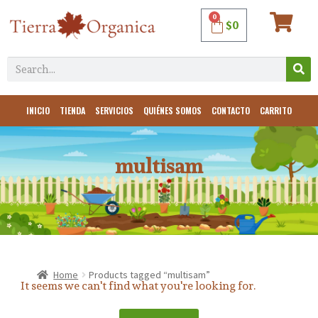
0
$
0
INICIO
TIENDA
SERVICIOS
QUIÉNES SOMOS
CONTACTO
CARRITO
multisam
Home
Products tagged “multisam”
It seems we can't find what you're looking for.