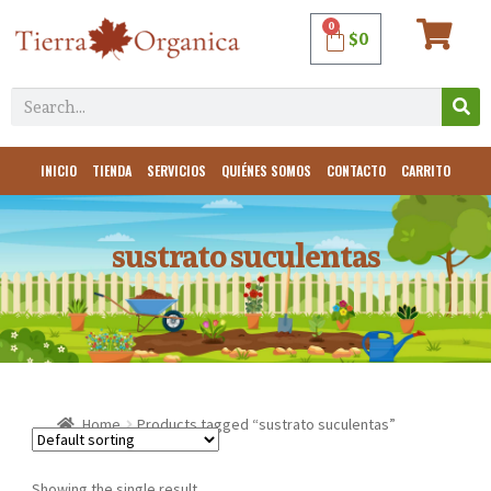
0
$
0
INICIO
TIENDA
SERVICIOS
QUIÉNES SOMOS
CONTACTO
CARRITO
sustrato suculentas
Home
Products tagged “sustrato suculentas”
Showing the single result