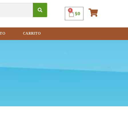
0
$
0
TO
CARRITO