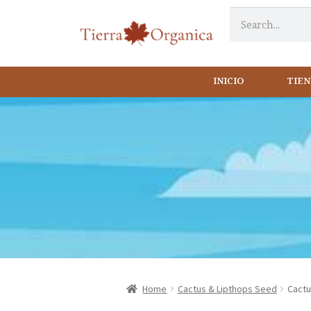
INICIO
TIE
Home
Cactus & Lipthops Seed
Cactu