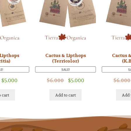
 Lipthops
Cactus & Lipthops
Cactus &
itia)
(Terricolor)
(K.
E!
SALE!
S
$
5.000
$
6.000
$
5.000
$
6.000
 cart
Add to cart
Add 