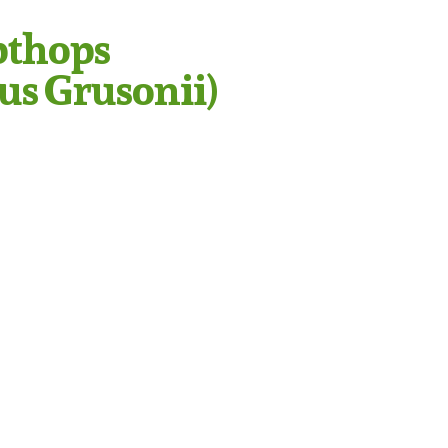
pthops
us Grusonii)