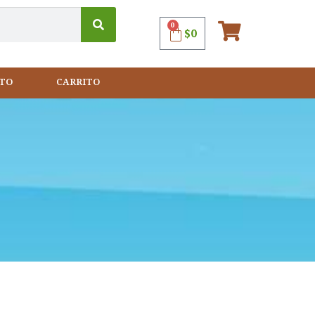
0
$
0
TO
CARRITO