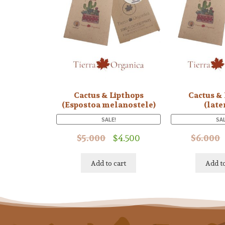
Cactus & Lipthops
Cactus &
(Espostoa melanostele)
(later
SALE!
SAL
$
5.000
$
4.500
$
6.000
Add to cart
Add to