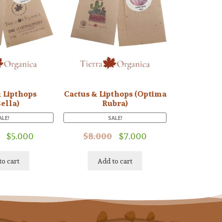
 Lipthops
Cactus & Lipthops (Optima
Bella)
Rubra)
ALE!
SALE!
$
5.000
$
8.000
$
7.000
to cart
Add to cart