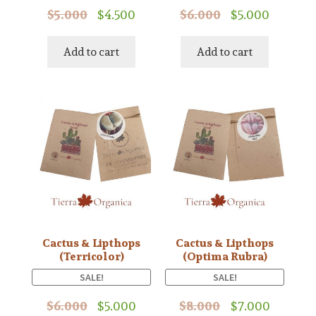
$
5.000
$
4.500
$
6.000
$
5.000
Add to cart
Add to cart
Cactus & Lipthops
Cactus & Lipthops
(Terricolor)
(Optima Rubra)
SALE!
SALE!
$
6.000
$
5.000
$
8.000
$
7.000