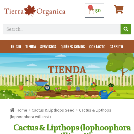
0
$
0
INICIO
TIENDA
SERVICIOS
QUIÉNES SOMOS
CONTACTO
CARRITO
TIENDA
Home
Cactus & Lipthops Seed
Cactus & Lipthops
(lophoophora williansii)
Cactus & Lipthops (lophoophora