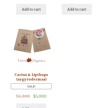
Add to cart
Add to cart
Cactus & Lipthops
(argyrodermas)
SALE!
$
6.000
$
5.000