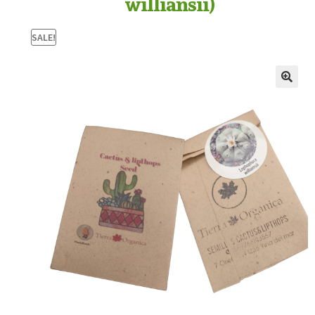
williansii)
SALE!