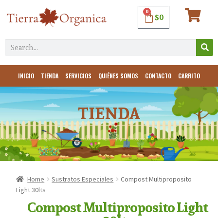
0
$
0
INICIO
TIENDA
SERVICIOS
QUIÉNES SOMOS
CONTACTO
CARRITO
TIENDA
Home
Sustratos Especiales
Compost Multiproposito
Light 30lts
Compost Multiproposito Light