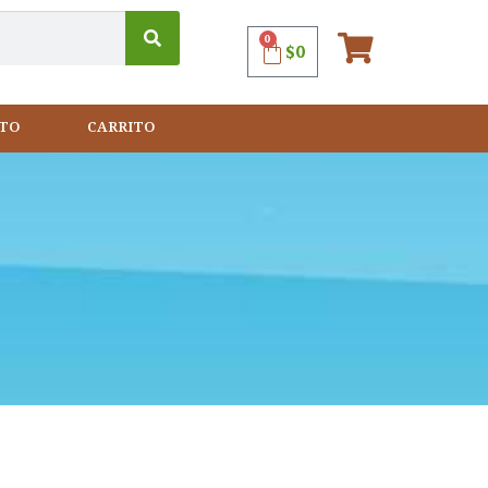
0
$
0
TO
CARRITO