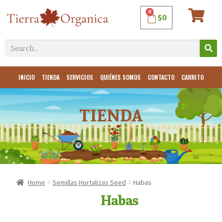
0
$
0
INICIO
TIENDA
SERVICIOS
QUIÉNES SOMOS
CONTACTO
CARRITO
TIENDA
Home
Semillas Hortalizas Seed
Habas
Habas