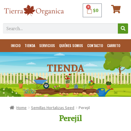
0
$
0
INICIO
TIENDA
SERVICIOS
QUIÉNES SOMOS
CONTACTO
CARRITO
TIENDA
Home
Semillas Hortalizas Seed
Perejil
Perejil