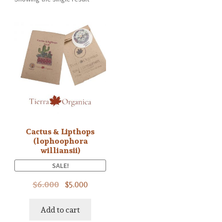
Cactus & Lipthops
(lophoophora
williansii)
SALE!
$
6.000
$
5.000
Add to cart