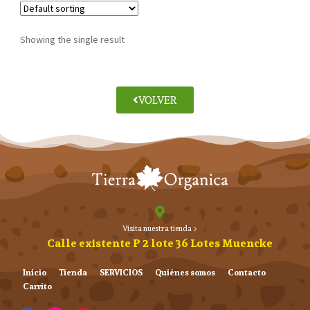
Showing the single result
VOLVER
Visita nuestra tienda >
Calle existente P 2 lote 36 Lotes Muencke
Inicio
Tienda
SERVICIOS
Quiénes somos
Contacto
Carrito