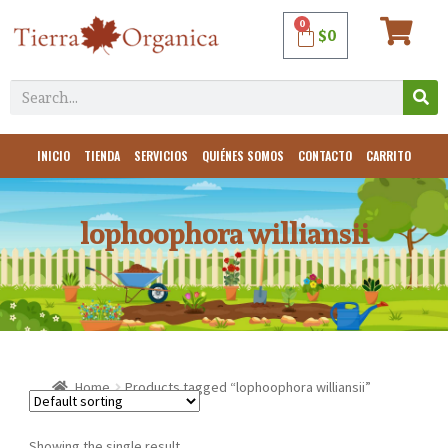
0
$
0
INICIO
TIENDA
SERVICIOS
QUIÉNES SOMOS
CONTACTO
CARRITO
lophoophora williansii
Home
Products tagged “lophoophora williansii”
Showing the single result