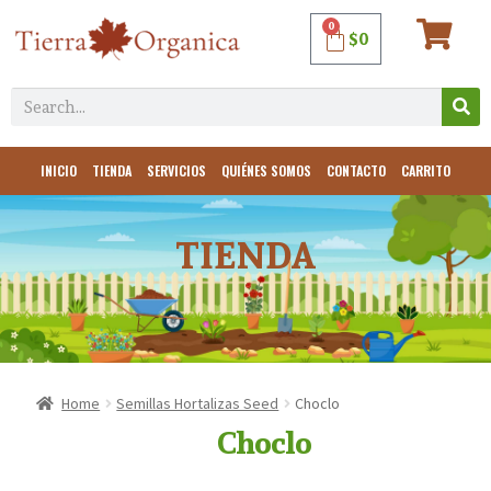
0
$
0
INICIO
TIENDA
SERVICIOS
QUIÉNES SOMOS
CONTACTO
CARRITO
TIENDA
Home
Semillas Hortalizas Seed
Choclo
Choclo