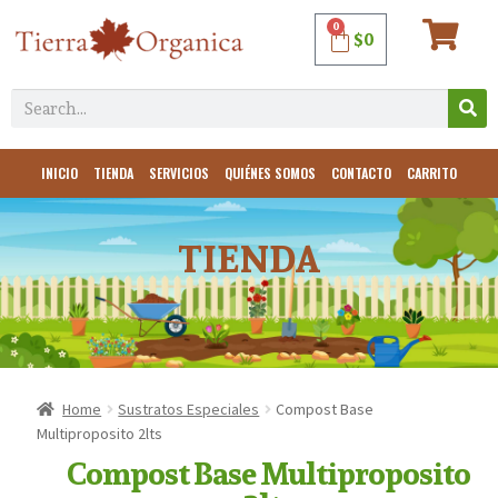
0
$
0
INICIO
TIENDA
SERVICIOS
QUIÉNES SOMOS
CONTACTO
CARRITO
TIENDA
Home
Sustratos Especiales
Compost Base
Multiproposito 2lts
Compost Base Multiproposito