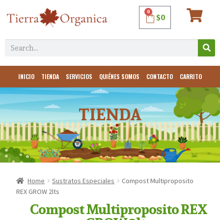
0
$
0
INICIO
TIENDA
SERVICIOS
QUIÉNES SOMOS
CONTACTO
CARRITO
TIENDA
Home
Sustratos Especiales
Compost Multiproposito
REX GROW 2lts
Compost Multiproposito REX