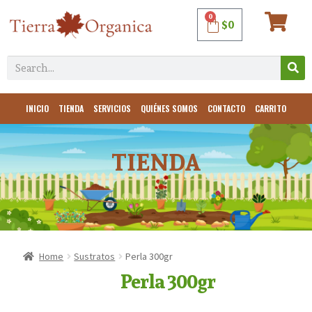
0
$
0
INICIO
TIENDA
SERVICIOS
QUIÉNES SOMOS
CONTACTO
CARRITO
TIENDA
Home
Sustratos
Perla 300gr
Perla 300gr