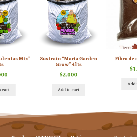
culentas Mix”
Sustrato “Maria Garden
Fibra de 
ts
Grow” 4lts
$
3
000
$
2.000
Add 
 cart
Add to cart