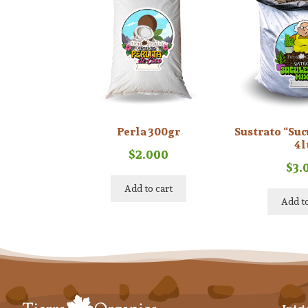
Perla 300gr
Sustrato “Su
4l
$
2.000
$
3.
Add to cart
Add to