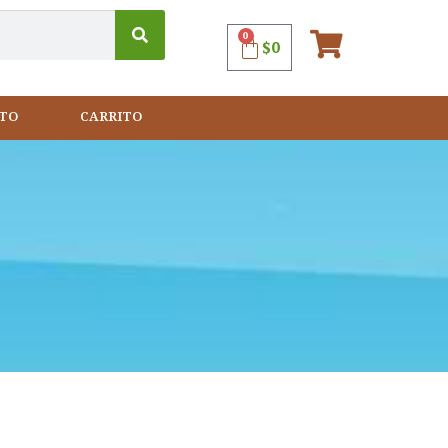
0
$
0
TO
CARRITO