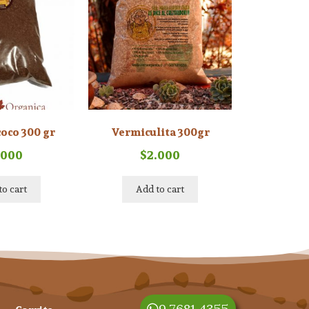
coco 300 gr
Vermiculita 300gr
.000
$
2.000
to cart
Add to cart
9 7681 4355