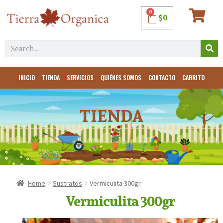
0
$
0
INICIO
TIENDA
SERVICIOS
QUIÉNES SOMOS
CONTACTO
CARRITO
TIENDA
Home
Sustratos
Vermiculita 300gr
Vermiculita 300gr